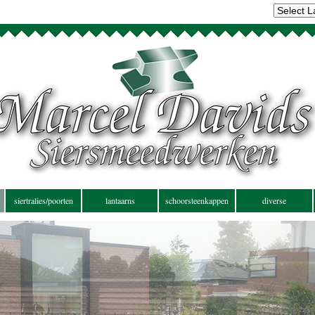
siertralies/poorten
lantaarns
schoorsteenkappen
diverse