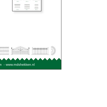
com - www.mdshekken.nl