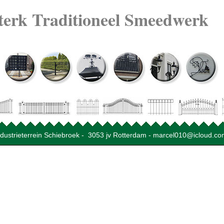
terk Traditioneel Smeedwerk
industrieterrein Schiebroek - 3053 jv Rotterdam - marcel010@icloud.