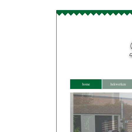
home
hekwerken